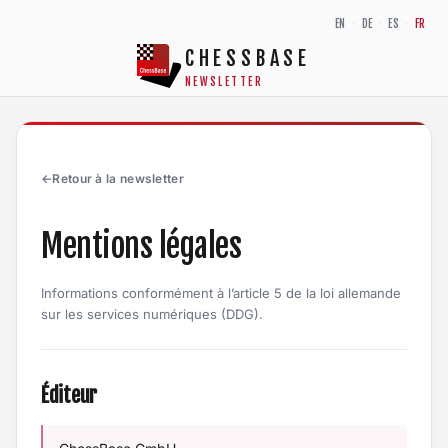
Aller au contenu
EN
·
DE
·
ES
·
FR
CHESSBASE
NEWSLETTER
←
Retour à la newsletter
Mentions légales
Informations conformément à l’article 5 de la loi allemande
sur les services numériques (DDG).
Éditeur